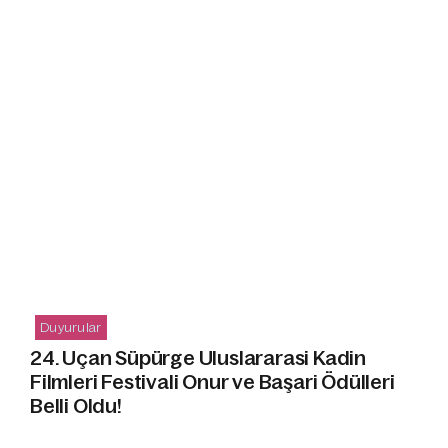
Duyurular
24. Uçan Süpürge Uluslararasi Kadin
Fi̇lmleri̇ Festi̇vali̇ Onur ve Başari Ödülleri̇
Belli̇ Oldu!