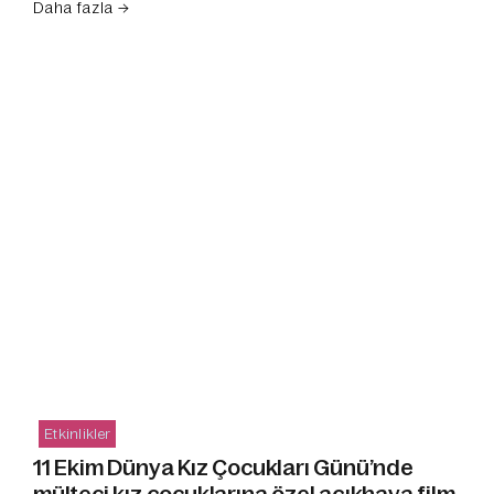
Daha fazla →
Etkinlikler
11 Ekim Dünya Kız Çocukları Günü’nde
mülteci kız çocuklarına özel açıkhava film