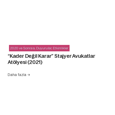
2020 ve Sonrası
,
Duyurular
,
Etkinlikler
“Kader Değil Karar” Stajyer Avukatlar
Atölyesi (2021)
Daha fazla →