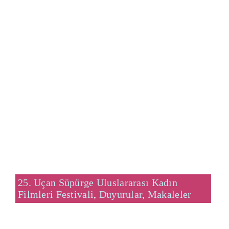
25. Uçan Süpürge Uluslararası Kadın
Filmleri Festivali
,
Duyurular
,
Makaleler