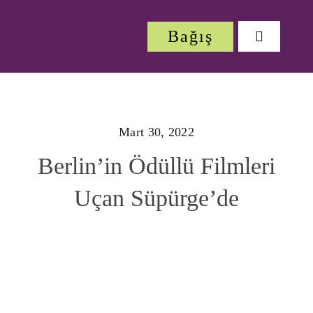
Skip
to
Bağış
Toggle
content
Navigatio
Hakkı
Mart 30, 2022
Festiv
Berlin’in Ödüllü Filmleri
Çalışm
Uçan Süpürge’de