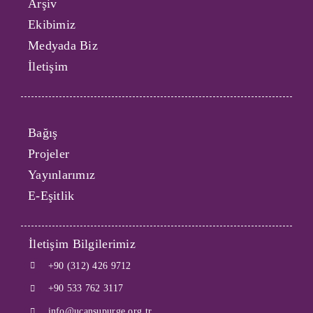
Arşiv
Ekibimiz
Medyada Biz
İletişim
Bağış
Projeler
Yayınlarımız
E-Eşitlik
İletişim Bilgilerimiz
+90 (312) 426 9712
+90 533 762 3117
info@ucansupurge.org.tr