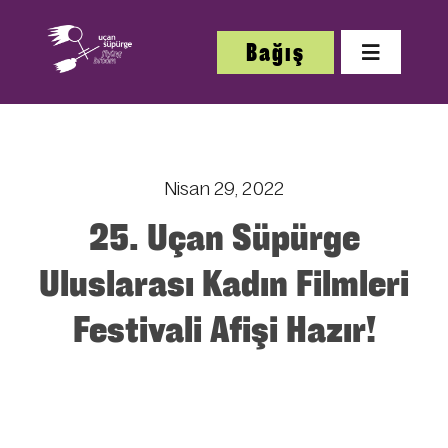
Skip
to
Bağış
Toggle
content
Navigatio
Hakkı
Nisan 29, 2022
Festi
25. Uçan Süpürge
Çalış
Uluslarası Kadın Filmleri
Festivali Afişi Hazır!