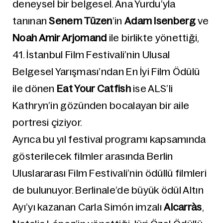
deneysel bir belgesel. Ana Yurdu’yla
tanınan
Senem Tüzen
’in
Adam Isenberg
ve
Noah Amir Arjomand
ile birlikte yönettiği,
41. İstanbul Film Festivali’nin Ulusal
Belgesel Yarışması’ndan En İyi Film Ödülü
ile dönen
Eat Your Catfish
ise ALS’li
Kathryn’in gözünden bocalayan bir aile
portresi çiziyor.
Ayrıca bu yıl festival programı kapsamında
gösterilecek filmler arasında Berlin
Uluslararası Film Festivali’nin ödüllü filmleri
de bulunuyor. Berlinale’de büyük ödül Altın
Ayı’yı kazanan Carla Simón imzalı
Alcarràs
,