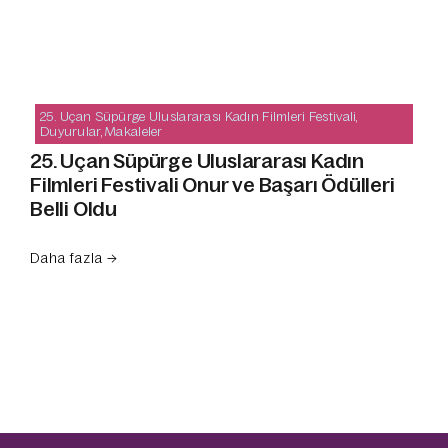
25. Uçan Süpürge Uluslararası Kadın Filmleri Festivali
,
Duyurular
,
Makaleler
25. Uçan Süpürge Uluslararası Kadın
Filmleri Festivali Onur ve Başarı Ödülleri
Belli Oldu
Daha fazla →