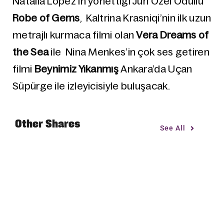
Natalia López’in yönettiği Jüri Özel Ödüllü
Robe of Gems
, Kaltrina Krasniqi’nin ilk uzun
metrajlı kurmaca filmi olan
Vera Dreams of
the Sea
ile Nina Menkes’in çok ses getiren
filmi
Beynimiz Yıkanmış
Ankara’da Uçan
Süpürge ile izleyicisiyle buluşacak.
Other Shares
See All