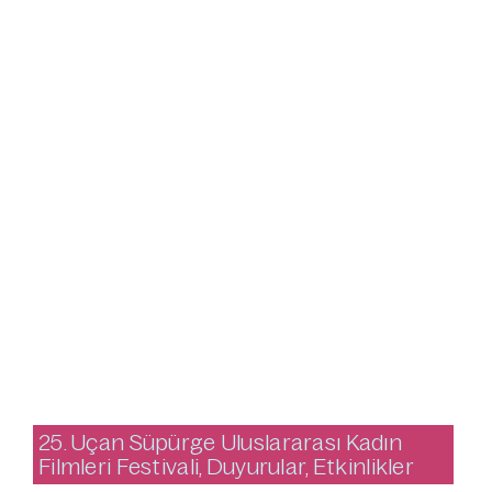
25. Uçan Süpürge Uluslararası Kadın
Filmleri Festivali
,
Duyurular
,
Etkinlikler