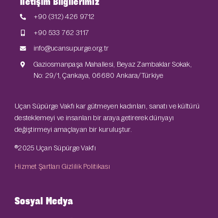
İletişim Bilgilerimiz
+90 (312) 426 9712
+90 533 762 3117
info@ucansupurge.org.tr
Gaziosmanpaşa Mahallesi, Beyaz Zambaklar Sokak,
No: 29/1, Çankaya, 06680 Ankara/Türkiye
Uçan Süpürge Vakfı kar gütmeyen kadınları, sanatı ve kültürü
desteklemeyi ve insanları bir araya getirerek dünyayı
değiştirmeyi amaçlayan bir kuruluştur.
®2025 Uçan Süpürge Vakfı
Hizmet Şartları
Gizlilik Politikası
Sosyal Medya