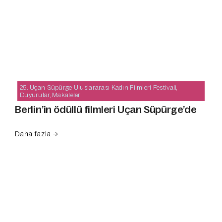
25. Uçan Süpürge Uluslararası Kadın Filmleri Festivali
,
Duyurular
,
Makaleler
Berlin’in ödüllü filmleri Uçan Süpürge’de
Daha fazla →