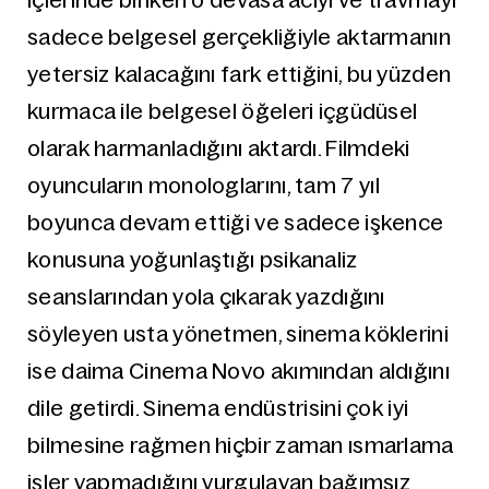
içlerinde biriken o devasa acıyı ve travmayı
sadece belgesel gerçekliğiyle aktarmanın
yetersiz kalacağını fark ettiğini, bu yüzden
kurmaca ile belgesel öğeleri içgüdüsel
olarak harmanladığını aktardı. Filmdeki
oyuncuların monologlarını, tam 7 yıl
boyunca devam ettiği ve sadece işkence
konusuna yoğunlaştığı psikanaliz
seanslarından yola çıkarak yazdığını
söyleyen usta yönetmen, sinema köklerini
ise daima Cinema Novo akımından aldığını
dile getirdi. Sinema endüstrisini çok iyi
bilmesine rağmen hiçbir zaman ısmarlama
işler yapmadığını vurgulayan bağımsız