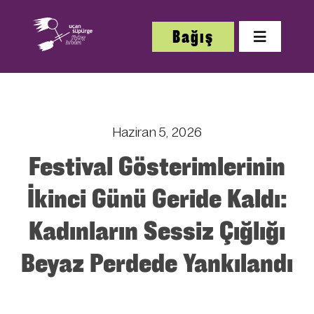
Skip
to
Bağış
Toggle
content
Navigatio
Hakkı
Haziran 5, 2026
Festi
Festival Gösterimlerinin
Çalış
İkinci Günü Geride Kaldı:
Kadınların Sessiz Çığlığı
Beyaz Perdede Yankılandı