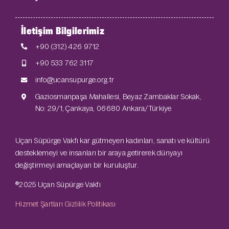
İletişim Bilgilerimiz
+90 (312) 426 9712
+90 533 762 3117
info@ucansupurge.org.tr
Gaziosmanpaşa Mahallesi, Beyaz Zambaklar Sokak,
No: 29/1, Çankaya, 06680 Ankara/Türkiye
Uçan Süpürge Vakfı kar gütmeyen kadınları, sanatı ve kültürü
desteklemeyi ve insanları bir araya getirerek dünyayı
değiştirmeyi amaçlayan bir kuruluştur.
®2025 Uçan Süpürge Vakfı
Hizmet Şartları
Gizlilik Politikası