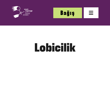
Skip
to
Bağış
Toggle
content
Navigatio
Hakkı
Lobicilik
Festi
Çalış