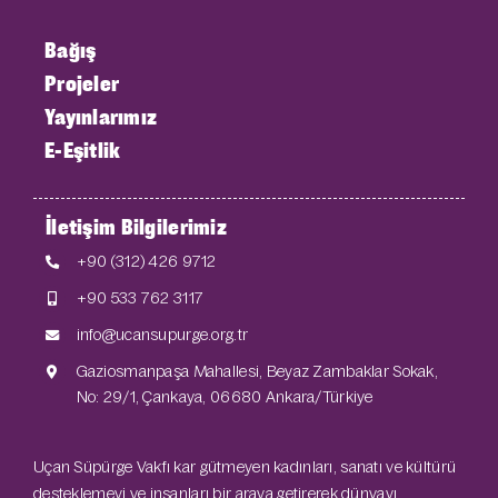
Bağış
Projeler
Yayınlarımız
E-Eşitlik
İletişim Bilgilerimiz
+90 (312) 426 9712
+90 533 762 3117
info@ucansupurge.org.tr
Gaziosmanpaşa Mahallesi, Beyaz Zambaklar Sokak,
No: 29/1, Çankaya, 06680 Ankara/Türkiye
Uçan Süpürge Vakfı kar gütmeyen kadınları, sanatı ve kültürü
desteklemeyi ve insanları bir araya getirerek dünyayı